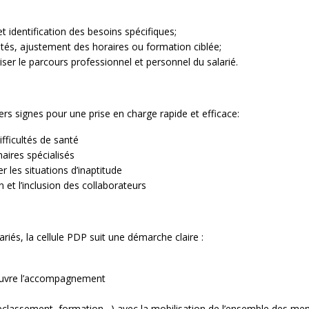
et identification des besoins spécifiques;
és, ajustement des horaires ou formation ciblée;
riser le parcours professionnel et personnel du salarié.
ers signes pour une prise en charge rapide et efficace:
ifficultés de santé
naires spécialisés
r les situations d’inaptitude
n et l’inclusion des collaborateurs
iés, la cellule PDP suit une démarche claire :
 œuvre l’accompagnement
reclassement, formation…) avec la mobilisation de l’ensemble des mem