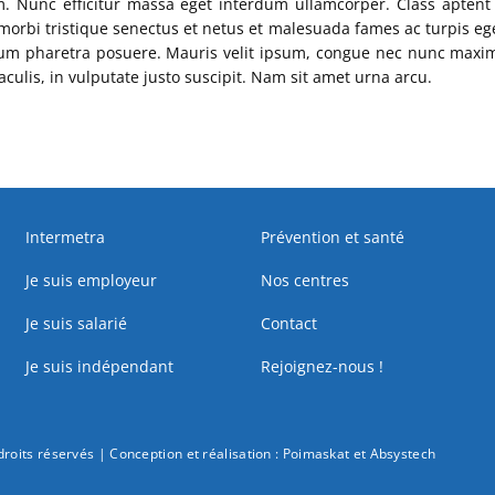
im. Nunc efficitur massa eget interdum ullamcorper. Class aptent 
orbi tristique senectus et netus et malesuada fames ac turpis ege
ulum pharetra posuere. Mauris velit ipsum, congue nec nunc maxim
culis, in vulputate justo suscipit. Nam sit amet urna arcu.
Intermetra
Prévention et santé
Je suis employeur
Nos centres
Je suis salarié
Contact
Je suis indépendant
Rejoignez-nous !
roits réservés | Conception et réalisation :
Poimaskat
et
Absystech