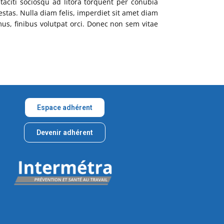
taciti sociosqu ad litora torquent per conubia
stas. Nulla diam felis, imperdiet sit amet diam
us, finibus volutpat orci. Donec non sem vitae
Espace adhérent
Devenir adhérent