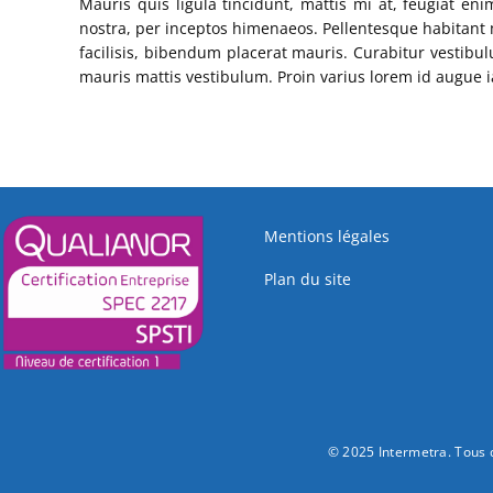
Mauris quis ligula tincidunt, mattis mi at, feugiat en
nostra, per inceptos himenaeos. Pellentesque habitant m
facilisis, bibendum placerat mauris. Curabitur vestib
mauris mattis vestibulum. Proin varius lorem id augue ia
Mentions légales
Plan du site
© 2025 Intermetra. Tous d